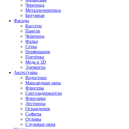
Черепица
Металлочерепица
Битумная
Фасады
Кассеты
Панели
Черепица
Фальц
Сетка
Перфорация
Плетёнка
Медь в 3D
Элементы
Аксессуары
Водостоки
Мансардные окна
Флюгеры
Снегозадержатели
Флюгарки
Лестницы
Ограждения
Софиты
Отливы
Слуховые окна