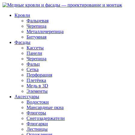
Skip
to
Кровли
content
Фальцевая
Черепица
Металлочерепица
Битумная
Фасады
Кассеты
Панели
Черепица
Фальц
Сетка
Перфорация
Плетёнка
Медь в 3D
Элементы
Аксессуары
Водостоки
Мансардные окна
Флюгеры
Снегозадержатели
Флюгарки
Лестницы
Ограждения