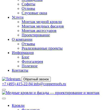
Софиты
Отливы
Слуховые окна
Услуги
Монтаж медной кровли
Монтаж медных фасадов
Монтаж аксессуаров
Проектирование
О компании
Отзывы
Реализованные проекты
Информация
Блог
Фотогалерея
Полезное
Контакты
Обратный звонок
+7 (495) 415-22-94
info@copperroofs.ru
Кровли
Фальцевая