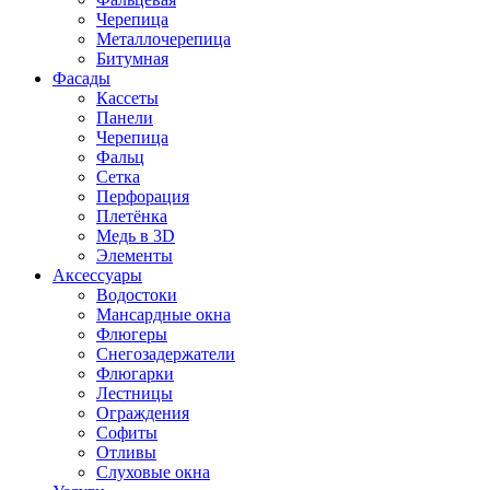
Черепица
Металлочерепица
Битумная
Фасады
Кассеты
Панели
Черепица
Фальц
Сетка
Перфорация
Плетёнка
Медь в 3D
Элементы
Аксессуары
Водостоки
Мансардные окна
Флюгеры
Снегозадержатели
Флюгарки
Лестницы
Ограждения
Софиты
Отливы
Слуховые окна