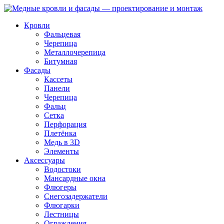
Skip
to
Кровли
content
Фальцевая
Черепица
Металлочерепица
Битумная
Фасады
Кассеты
Панели
Черепица
Фальц
Сетка
Перфорация
Плетёнка
Медь в 3D
Элементы
Аксессуары
Водостоки
Мансардные окна
Флюгеры
Снегозадержатели
Флюгарки
Лестницы
Ограждения